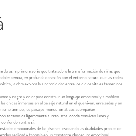
á
 tarde es la primera serie que trata sobre la transformación de niñas que
 adolescencia, en profunda conexión con el entorno natural que las rodea.
oética, la obra explora la sincronicidad entre los ciclos vitales femeninos
lanco y negro y color para construir un lenguaje emocional y simbólico.
las chicas inmersas en el paisaje natural en el que viven, enraizadas y en
Al mismo tiempo, los paisajes monocromáticos acompañan
Son escenarios ligeramente surrealistas, donde conviven luces y
e confunden entre sí.
estados emocionales de las jóvenes, evocando las dualidades propias de
zclan realidad y fantasia en un constante claroscuro emocional.