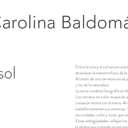
arolina Baldom
sol
Entre la luna y el sol estuve una
atraviesan la metamorfosis de la
A través de una narrativa visual p
y los de la naturaleza.
La serie combina fotografía en b
Los retratos en color muestran a 
conexión íntima con la tierra. 
metafóricamente sus vivencias. 
oscuridades, soles y lunas que s
Estas ambigüedades reflejan los 
la adolescencia donde se entreme