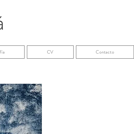
á
fía
CV
Contacto