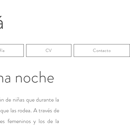
á
fía
CV
Contacto
una noche
ón de niñas que durante la
que las rodea. A través de
ales femeninos y los de la